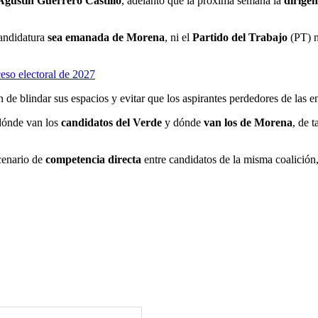
Agustín Guerrero Castillo
, adelantó que la próxima semana la
dirigen
andidatura
sea emanada de Morena
, ni el
Partido del Trabajo
(PT) n
eso electoral de 2027
in de blindar sus espacios y evitar que los aspirantes perdedores de las 
dónde van los
candidatos del Verde
y dónde
van los de Morena
, de 
scenario de
competencia directa
entre candidatos de la misma coalición