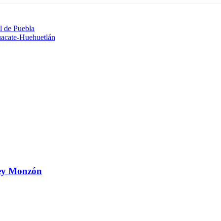
al de Puebla
guacate-Huehuetlán
 Ley Monzón