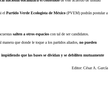
cia nacional oficializará el contenido
de este acuerdo de unidad
i el
Partido Verde Ecologista de México
(PVEM) podrán postular a
encuestas
salten a otros espacios
con tal de ser candidatos.
tal manera que donde le toque a los partidos aliados,
no pueden
,
impidiendo que las bases se dividan
y se debiliten mutuamente
Editor: César A. García