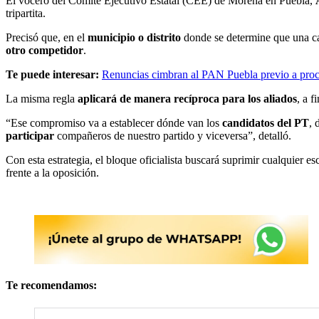
El vocero del Comité Ejecutivo Estatal (CEE) de Morena en Puebla,
tripartita.
Precisó que, en el
municipio o distrito
donde se determine que una c
otro competidor
.
Te puede interesar:
Renuncias cimbran al PAN Puebla previo a proc
La misma regla
aplicará de manera recíproca para los aliados
, a f
“Ese compromiso va a establecer dónde van los
candidatos del PT
, 
participar
compañeros de nuestro partido y viceversa”, detalló.
Con esta estrategia, el bloque oficialista buscará suprimir cualquier e
frente a la oposición.
Te recomendamos: