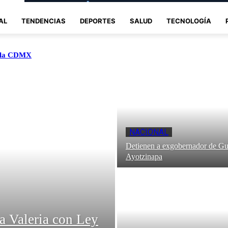
AL
TENDENCIAS
DEPORTES
SALUD
TECNOLOGÍA
a la CDMX
NACIONAL
Detienen a exgobernador de Gu
Ayotzinapa
la Valeria con Ley