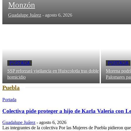
Monzón
Guadalupe Juárez
-
agosto 6, 2026
PORTADA
PORTADA
SSP reforzará vigilancia en Huixcolotla tras doble
Morena podría
homicidio
Palomares par
Puebla
Portada
Colectiva pide proteger a hijo de Karla Valeria con
Guadalupe Juárez
-
agosto 6, 2026
Las integrantes de la colectiva Por las Mujeres de Puebla pidieron qu