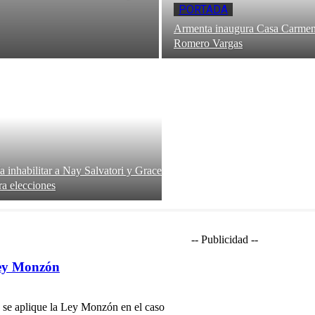
PORTADA
Armenta inaugura Casa Carmen
Romero Vargas
 inhabilitar a Nay Salvatori y Grace
a elecciones
-- Publicidad --
 Ley Monzón
e se aplique la Ley Monzón en el caso