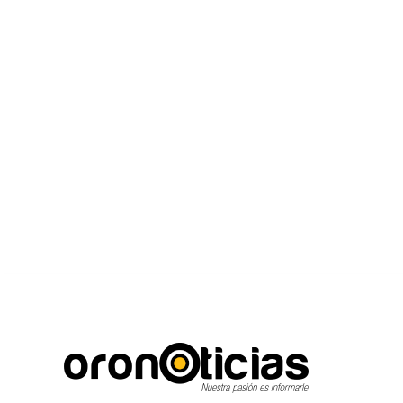
C
Escuchanos en viv
viernes, agosto 7, 2026
14.5
Puebla City