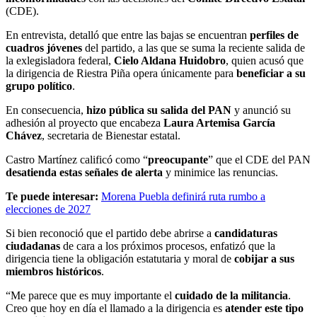
(CDE).
En entrevista, detalló que entre las bajas se encuentran
perfiles de
cuadros jóvenes
del partido, a las que se suma la reciente salida de
la exlegisladora federal,
Cielo Aldana Huidobro
, quien acusó que
la dirigencia de Riestra Piña opera únicamente para
beneficiar a su
grupo político
.
En consecuencia,
hizo pública su salida del PAN
y anunció su
adhesión al proyecto que encabeza
Laura Artemisa García
Chávez
, secretaria de Bienestar estatal.
Castro Martínez calificó como “
preocupante
” que el CDE del PAN
desatienda estas señales de alerta
y minimice las renuncias.
Te puede interesar:
Morena Puebla definirá ruta rumbo a
elecciones de 2027
Si bien reconoció que el partido debe abrirse a
candidaturas
ciudadanas
de cara a los próximos procesos, enfatizó que la
dirigencia tiene la obligación estatutaria y moral de
cobijar a sus
miembros históricos
.
“Me parece que es muy importante el
cuidado de la militancia
.
Creo que hoy en día el llamado a la dirigencia es
atender este tipo