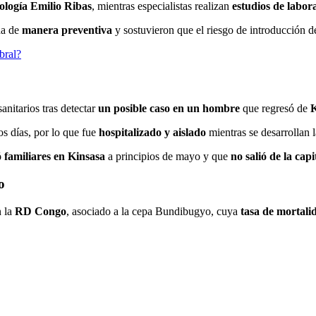
tología Emilio Ribas
, mientras especialistas realizan
estudios de labor
da de
manera preventiva
y sostuvieron que el riesgo de introducción de
bral?
anitarios tras detectar
un posible caso en un hombre
que regresó de
K
os días, por lo que fue
hospitalizado y aislado
mientras se desarrollan 
ó familiares en Kinsasa
a principios de mayo y que
no salió de la cap
o
 la
RD Congo
, asociado a la cepa Bundibugyo, cuya
tasa de mortali