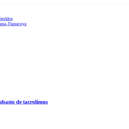
heridos
xcapa-Tlapacoya
abasto de tacrolimus