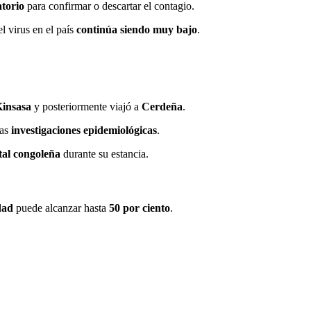
atorio
para confirmar o descartar el contagio.
l virus en el país
continúa siendo muy bajo
.
insasa
y posteriormente viajó a
Cerdeña
.
las
investigaciones epidemiológicas
.
ital congoleña
durante su estancia.
dad
puede alcanzar hasta
50 por ciento
.