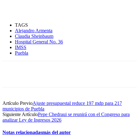
TAGS
Alejandro Armenta
Claudia Sheinbaum
Hospital General No. 36
IMSS
Puebla
Artículo Previo
Ajuste presupuestal reduce 197 mdp para 217
municipios de Puebla
Siguiente Artículo
Pepe Chedraui se reunirá con el Congreso para
analizar Ley de Ingresos 2026
Notas relacionadas
más del autor