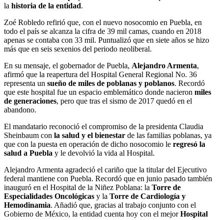
la
historia de la entidad
.
Zoé Robledo refirió que, con el nuevo nosocomio en Puebla, en
todo el país se alcanza la cifra de 39 mil camas, cuando en 2018
apenas se contaba con 33 mil. Puntualizó que en siete años se hizo
más que en seis sexenios del periodo neoliberal.
En su mensaje, el gobernador de Puebla,
Alejandro Armenta
,
afirmó que la reapertura del Hospital General Regional No. 36
representa un
sueño de miles de poblanas y poblanos
. Recordó
que este hospital fue un espacio emblemático donde nacieron
miles
de generaciones
, pero que tras el sismo de 2017 quedó en el
abandono.
El mandatario reconoció el compromiso de la presidenta Claudia
Sheinbaum con
la salud y el bienestar
de las familias poblanas, ya
que con la puesta en operación de dicho nosocomio le
regresó la
salud a Puebla
y le devolvió la vida al Hospital.
Alejandro Armenta agradeció el cariño que la titular del Ejecutivo
federal mantiene con Puebla. Recordó que en junio pasado también
inauguró en el Hospital de la Niñez Poblana: la
Torre de
Especialidades Oncológicas
y la
Torre de Cardiología y
Hemodinamia
. Añadió que, gracias al trabajo conjunto con el
Gobierno de México, la entidad cuenta hoy con el mejor
Hospital