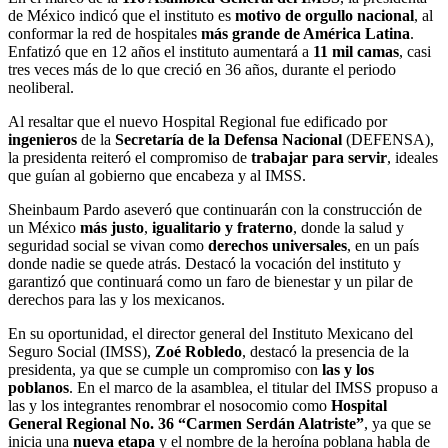
de México indicó que el instituto es
motivo de orgullo nacional
, al
conformar la red de hospitales
más grande de América Latina
.
Enfatizó que en 12 años el instituto aumentará a
11 mil camas
, casi
tres veces más de lo que creció en 36 años, durante el periodo
neoliberal.
Al resaltar que el nuevo Hospital Regional fue edificado por
ingenieros
de la
Secretaría de la Defensa Nacional
(DEFENSA),
la presidenta reiteró el compromiso de
trabajar para servir
, ideales
que guían al gobierno que encabeza y al IMSS.
Sheinbaum Pardo aseveró que continuarán con la construcción de
un México
más justo
,
igualitario y fraterno
, donde la salud y
seguridad social se vivan como
derechos universales
, en un país
donde nadie se quede atrás. Destacó la vocación del instituto y
garantizó que continuará como un faro de bienestar y un pilar de
derechos para las y los mexicanos.
En su oportunidad, el director general del Instituto Mexicano del
Seguro Social (IMSS),
Zoé Robledo
, destacó la presencia de la
presidenta, ya que se cumple un compromiso con
las y los
poblanos
. En el marco de la asamblea, el titular del IMSS propuso a
las y los integrantes renombrar el nosocomio como
Hospital
General Regional No. 36 “Carmen Serdán Alatriste”
, ya que se
inicia una
nueva etapa
y el nombre de la heroína poblana habla de