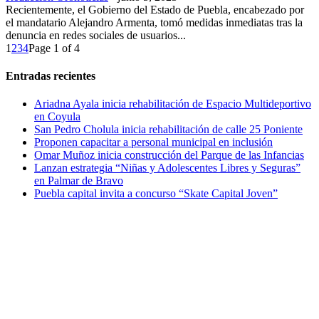
Recientemente, el Gobierno del Estado de Puebla, encabezado por
el mandatario Alejandro Armenta, tomó medidas inmediatas tras la
denuncia en redes sociales de usuarios...
1
2
3
4
Page 1 of 4
Entradas recientes
Ariadna Ayala inicia rehabilitación de Espacio Multideportivo
en Coyula
San Pedro Cholula inicia rehabilitación de calle 25 Poniente
Proponen capacitar a personal municipal en inclusión
Omar Muñoz inicia construcción del Parque de las Infancias
Lanzan estrategia “Niñas y Adolescentes Libres y Seguras”
en Palmar de Bravo
Puebla capital invita a concurso “Skate Capital Joven”