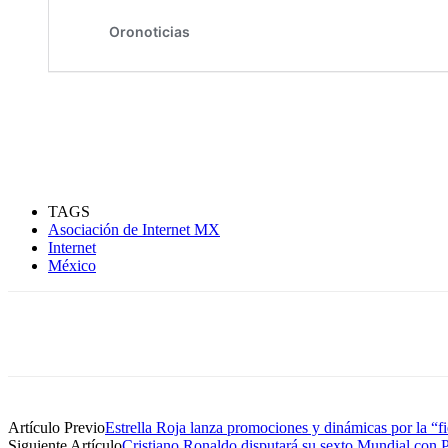
TAGS
Asociación de Internet MX
Internet
México
Compartir
Artículo Previo
Estrella Roja lanza promociones y dinámicas por la “fi
Siguiente Artículo
Cristiano Ronaldo disputará su sexto Mundial con 