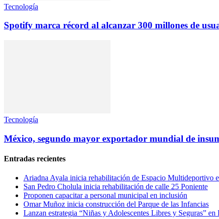
Tecnología
Spotify marca récord al alcanzar 300 millones de us
Tecnología
México, segundo mayor exportador mundial de insu
Entradas recientes
Ariadna Ayala inicia rehabilitación de Espacio Multideportivo 
San Pedro Cholula inicia rehabilitación de calle 25 Poniente
Proponen capacitar a personal municipal en inclusión
Omar Muñoz inicia construcción del Parque de las Infancias
Lanzan estrategia “Niñas y Adolescentes Libres y Seguras” en