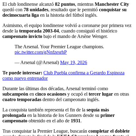
El club londinense alcanzó
82 puntos
, mientras
Manchester City
quedó con
78 unidades
, resultado que le permitió
conquistar su
decimocuarta liga
en la historia del fútbol inglés.
Asimismo, el equipo londinense volvió a coronarse por primera vez
desde la
temporada 2003-04
, cuando consiguió el histórico
campeonato invicto
bajo el mando de Arsène Wenger.
The Arsenal. Your Premier League champions.
pic.twitter.com/gNnfzesrhP
— Arsenal (@Arsenal)
May 19, 2026
Te puede interesar:
Club Puebla confirma a Gerardo Espinoza
como nuevo entrenador
Durante las últimas dos décadas, Arsenal terminó como
subcampeón
en
cinco ocasiones
y ocupó el
tercer lugar
en otras
cuatro temporadas
dentro del campeonato inglés.
La conquista también representa el fin de la
sequía más
prolongada
en la historia de los Gunners desde su
primer
campeonato
obtenido en el año de
1931
.
Tras conquistar la Premier League, buscarán
completar el doblete