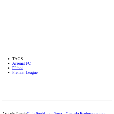
TAGS
Arsenal FC
Fútbol
Premier League
Artículo Previo
Club Puebla confirma a Gerardo Espinoza como