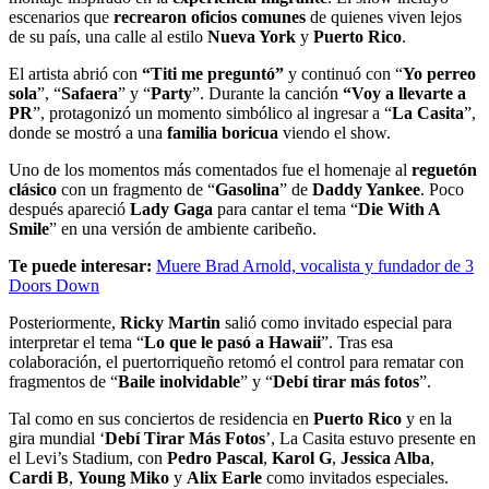
escenarios que
recrearon oficios comunes
de quienes viven lejos
de su país, una calle al estilo
Nueva York
y
Puerto Rico
.
El artista abrió con
“Titi me preguntó”
y continuó con “
Yo perreo
sola
”, “
Safaera
” y “
Party
”. Durante la canción
“Voy a llevarte a
PR
”, protagonizó un momento simbólico al ingresar a “
La Casita
”,
donde se mostró a una
familia boricua
viendo el show.
Uno de los momentos más comentados fue el homenaje al
reguetón
clásico
con un fragmento de “
Gasolina
” de
Daddy Yankee
. Poco
después apareció
Lady Gaga
para cantar el tema “
Die With A
Smile
” en una versión de ambiente caribeño.
Te puede interesar:
Muere Brad Arnold, vocalista y fundador de 3
Doors Down
Posteriormente,
Ricky Martin
salió como invitado especial para
interpretar el tema “
Lo que le pasó a Hawaii
”. Tras esa
colaboración, el puertorriqueño retomó el control para rematar con
fragmentos de “
Baile inolvidable
” y “
Debí tirar más fotos
”.
Tal como en sus conciertos de residencia en
Puerto Rico
y en la
gira mundial ‘
Debí Tirar Más Fotos
’, La Casita estuvo presente en
el Levi’s Stadium, con
Pedro Pascal
,
Karol G
,
Jessica Alba
,
Cardi B
,
Young Miko
y
Alix Earle
como invitados especiales.