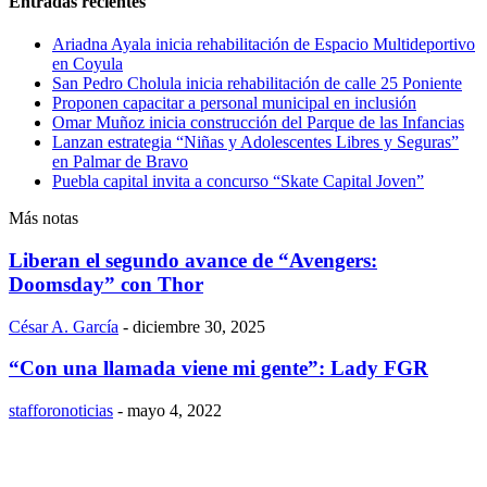
Entradas recientes
Ariadna Ayala inicia rehabilitación de Espacio Multideportivo
en Coyula
San Pedro Cholula inicia rehabilitación de calle 25 Poniente
Proponen capacitar a personal municipal en inclusión
Omar Muñoz inicia construcción del Parque de las Infancias
Lanzan estrategia “Niñas y Adolescentes Libres y Seguras”
en Palmar de Bravo
Puebla capital invita a concurso “Skate Capital Joven”
Más notas
Liberan el segundo avance de “Avengers:
Doomsday” con Thor
César A. García
-
diciembre 30, 2025
“Con una llamada viene mi gente”: Lady FGR
stafforonoticias
-
mayo 4, 2022