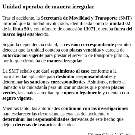
Unidad operaba de manera irregular
Tras el accidente, la
Secretaría de Movilidad y Transporte
(SMT)
informó que la unidad involucrada, identificada como la
unidad 02
de la
Ruta 50
y con número de concesión
13071
, operaba
fuera del
marco legal
establecido.
Según la dependencia estatal, la
revisión correspondiente
permitió
detectar que la unidad contaba con
placas vencidas
y carecía de
autorización vigente
para prestar el servicio de transporte público,
por lo que circulaba de
manera irregular
.
La SMT señaló que dará
seguimiento al caso
conforme a la
normatividad aplicable para
deslindar responsabilidades
y
determinar las
sanciones correspondientes
. Asimismo, reiteró el
llamado a la ciudadanía para utilizar unidades que porten
placas
verdes
, las cuales acreditan que
operan legalmente
y cuentan con
seguro vigente
.
Mientras tanto, las autoridades
continúan con las investigaciones
para esclarecer las circunstancias exactas del accidente y
determinar las responsabilidades
derivadas de este hecho que
dejó a
decenas de usuarios
afectados.
Editor: César A. García