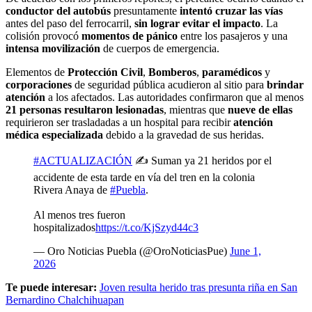
conductor del autobús
presuntamente
intentó cruzar las vías
antes del paso del ferrocarril,
sin lograr evitar el impacto
. La
colisión provocó
momentos de pánico
entre los pasajeros y una
intensa movilización
de cuerpos de emergencia.
Elementos de
Protección Civil
,
Bomberos
,
paramédicos
y
corporaciones
de seguridad pública acudieron al sitio para
brindar
atención
a los afectados. Las autoridades confirmaron que al menos
21 personas resultaron lesionadas
, mientras que
nueve de ellas
requirieron ser trasladadas a un hospital para recibir
atención
médica especializada
debido a la gravedad de sus heridas.
#ACTUALIZACIÓN
✍️ Suman ya 21 heridos por el
accidente de esta tarde en vía del tren en la colonia
Rivera Anaya de
#Puebla
.
Al menos tres fueron
hospitalizados
https://t.co/KjSzyd44c3
— Oro Noticias Puebla (@OroNoticiasPue)
June 1,
2026
Te puede interesar:
Joven resulta herido tras presunta riña en San
Bernardino Chalchihuapan