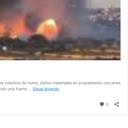
norme columna de humo, daños materiales en propiedades cercanas
Explosión
uando una fuerte …
Sigue leyendo
en
planta
Comentari
0
pirotécnica
de
Malta
deja