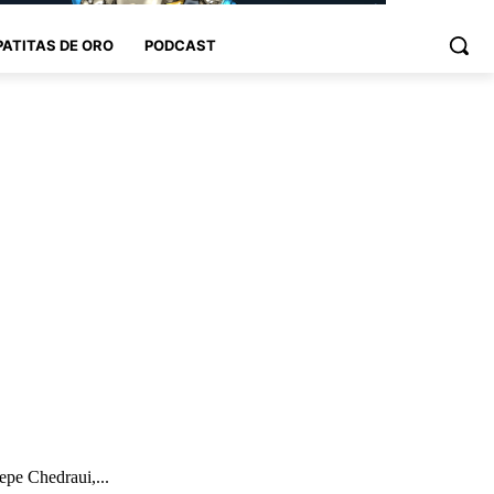
PATITAS DE ORO
PODCAST
epe Chedraui,...