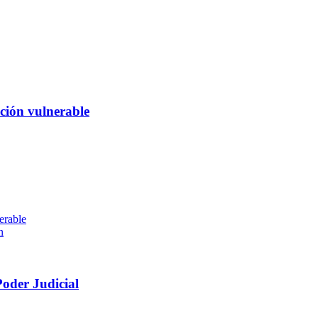
ción vulnerable
erable
n
Poder Judicial