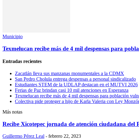
Municipio
Texmelucan recibe más de 4 mil despensas para pobla
Entradas recientes
Zacatlán lleva sus manzanas monumentales a la CDMX
San Pedro Cholula entrega despensas a personal sindicalizado
Estudiantes STEM de la UDLAP destacan en el MUTVI 2026
Ferias de Paz brindan casi 10 mil atenciones en Esperanza
Texmelucan recibe más de 4 mil despensas para población vuln
Colectiva pide proteger a hijo de Karla Valeria con Ley Monzó
Más notas
Recibe Xicotepec jornada de atención ciudadana del 
Guillermo Pérez Leal
-
febrero 22, 2023