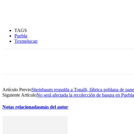
TAGS
Puebla
Texmelucan
Compartir
Artículo Previo
Sheinbaum respalda a Tonalli, fábrica poblana de pane
Siguiente Artículo
No será afectada la recolección de basura en Puebla 
Notas relacionadas
más del autor