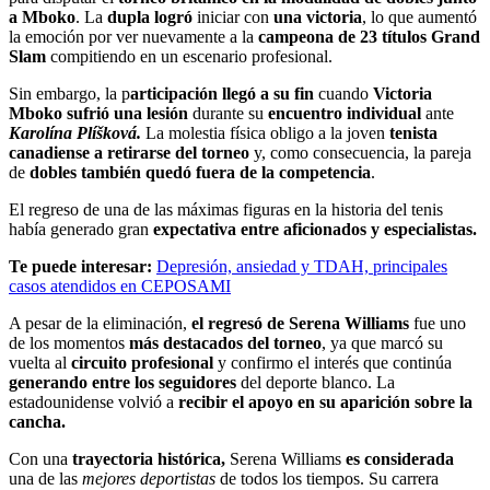
a Mboko
. La
dupla logró
iniciar con
una victoria
, lo que aumentó
la emoción por ver nuevamente a la
campeona de 23 títulos Grand
Slam
compitiendo en un escenario profesional.
Sin embargo, la p
articipación llegó a su fin
cuando
Victoria
Mboko sufrió una lesión
durante su
encuentro individual
ante
Karolína Plíšková.
La molestia física obligo a la joven
tenista
canadiense a retirarse del torneo
y, como consecuencia, la pareja
de
dobles también quedó fuera de la competencia
.
El regreso de una de las máximas figuras en la historia del tenis
había generado gran
expectativa entre aficionados y especialistas.
Te puede interesar:
Depresión, ansiedad y TDAH, principales
casos atendidos en CEPOSAMI
A pesar de la eliminación,
el regresó de Serena Williams
fue uno
de los momentos
más destacados del torneo
, ya que marcó su
vuelta al
circuito profesional
y confirmo el interés que continúa
generando entre los seguidores
del deporte blanco. La
estadounidense volvió a
recibir el apoyo en su aparición sobre la
cancha.
Con una
trayectoria histórica,
Serena Williams
es considerada
una de las
mejores deportistas
de todos los tiempos. Su carrera