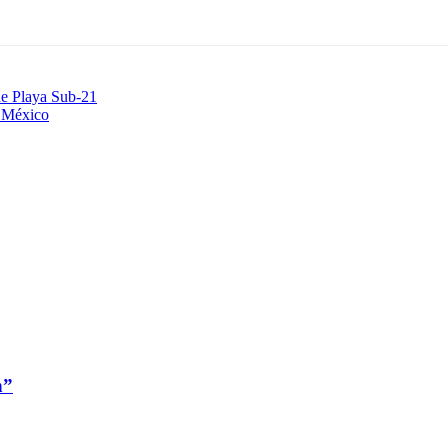
de Playa Sub-21
n México
n”