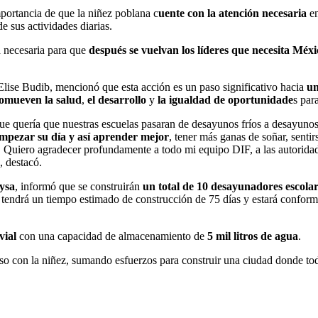
mportancia de que la niñez poblana c
uente con la atención necesaria
e
de sus actividades diarias.
a necesaria para que
después se vuelvan los líderes que necesita Méxi
iElise Budib, mencionó que esta acción es un paso significativo hacia
un
omueven la salud
,
el desarrollo
y
la igualdad de oportunidade
s par
e quería que nuestras escuelas pasaran de desayunos fríos a desayunos 
mpezar su día y así aprender mejor
, tener más ganas de soñar, senti
iero agradecer profundamente a todo mi equipo DIF, a las autoridades 
, destacó.
ysa
, informó que se construirán
un total de 10 desayunadores escola
a tendrá un tiempo estimado de construcción de 75 días y estará confor
vial
con una capacidad de almacenamiento de
5 mil litros de agua
.
o con la niñez, sumando esfuerzos para construir una ciudad donde to