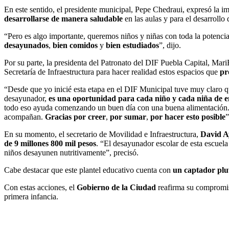
En este sentido, el presidente municipal, Pepe Chedraui, expresó la i
desarrollarse de manera saludable
en las aulas y para el desarrollo 
“Pero es algo importante, queremos niños y niñas con toda la potenci
desayunados
,
bien comidos
y
bien estudiados
”, dijo.
Por su parte, la presidenta del Patronato del DIF Puebla Capital, Mar
Secretaría de Infraestructura para hacer realidad estos espacios que
pr
“Desde que yo inicié esta etapa en el DIF Municipal tuve muy claro qu
desayunador,
es una oportunidad para cada niño y cada niña de e
todo eso ayuda comenzando un buen día con una buena alimentación. Qu
acompañan.
Gracias por creer
,
por sumar
,
por hacer esto posible
”
En su momento, el secretario de Movilidad e Infraestructura,
David A
de 9 millones 800 mil pesos
. “El desayunador escolar de esta escuel
niños desayunen nutritivamente”, precisó.
Cabe destacar que este plantel educativo cuenta con
un captador plu
Con estas acciones, el
Gobierno de la Ciudad
reafirma su compromis
primera infancia.