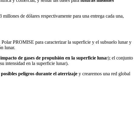
entífica y comercial, y sentar las bases para
futuras misiones
3 millones de dólares respectivamente para una entrega cada una,
Polar PROMISE para caracterizar la superficie y el subsuelo lunar y
n lunar.
 impacto de gases de propulsión en la superficie luna
r); el conjunto
u intensidad en la superficie lunar).
s
posibles peligros durante el aterrizaje
y crearemos una red global