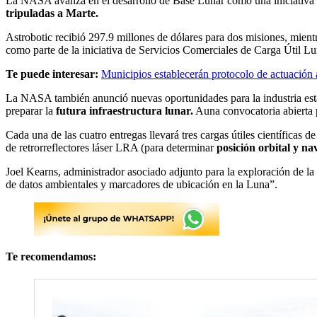
La NASA avanza en el desarrollo de Base Lunar como una iniciativa a
tripuladas a Marte.
Astrobotic recibió 297.9 millones de dólares para dos misiones, mien
como parte de la iniciativa de Servicios Comerciales de Carga Útil L
Te puede interesar:
Municipios establecerán protocolo de actuación
La NASA también anunció nuevas oportunidades para la industria esta
preparar la
futura infraestructura lunar.
Auna convocatoria abierta 
Cada una de las cuatro entregas llevará tres cargas útiles científic
de retrorreflectores láser LRA (para determinar
posición orbital y na
Joel Kearns, administrador asociado adjunto para la exploración de l
de datos ambientales y marcadores de ubicación en la Luna”.
Te recomendamos: