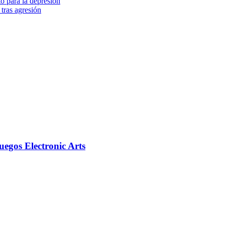
o para la depresión
tras agresión
egos Electronic Arts