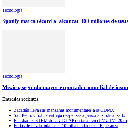
Tecnología
Spotify marca récord al alcanzar 300 millones de us
Tecnología
México, segundo mayor exportador mundial de insu
Entradas recientes
Zacatlán lleva sus manzanas monumentales a la CDMX
San Pedro Cholula entrega despensas a personal sindicalizado
Estudiantes STEM de la UDLAP destacan en el MUTVI 2026
Ferias de Paz brindan casi 10 mil atenciones en Esperanza