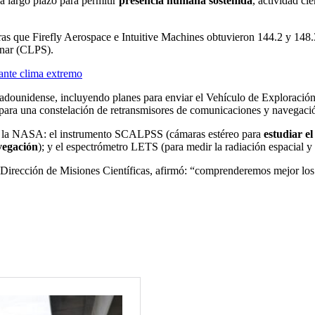
 largo plazo para permitir
presencia humana sostenida
, actividad ci
tras que Firefly Aerospace e Intuitive Machines obtuvieron 144.2 y 148.
unar (CLPS).
 ante clima extremo
dounidense, incluyendo planes para enviar el Vehículo de Exploración 
para una constelación de retransmisores de comunicaciones y navegació
as de la NASA: el instrumento SCALPSS (cámaras estéreo para
estudiar el
vegación
); y el espectrómetro LETS (para medir la radiación espacial y s
a Dirección de Misiones Científicas, afirmó: “comprenderemos mejor lo