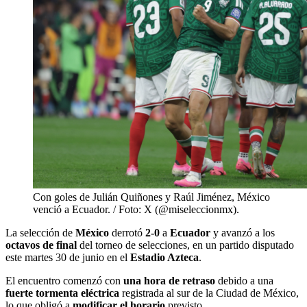
Con goles de Julián Quiñones y Raúl Jiménez, México
venció a Ecuador. / Foto: X (@miseleccionmx).
La selección de
México
derrotó
2-0
a
Ecuador
y avanzó a los
octavos de final
del torneo de selecciones, en un partido disputado
este martes 30 de junio en el
Estadio Azteca
.
El encuentro comenzó con
una hora de retraso
debido a una
fuerte tormenta eléctrica
registrada al sur de la Ciudad de México,
lo que obligó a
modificar el horario
previsto.