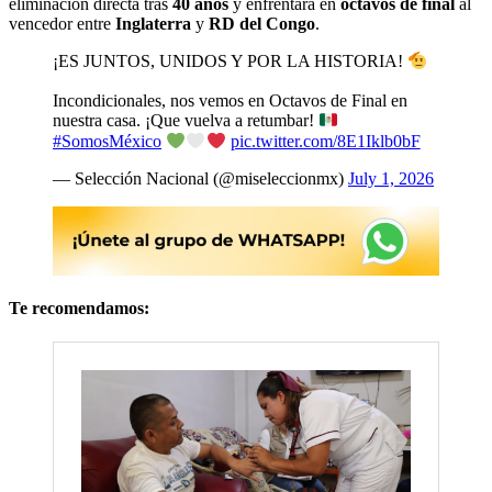
eliminación directa tras
40 años
y enfrentará en
octavos de final
al
vencedor entre
Inglaterra
y
RD del Congo
.
¡ES JUNTOS, UNIDOS Y POR LA HISTORIA!
Incondicionales, nos vemos en Octavos de Final en
nuestra casa. ¡Que vuelva a retumbar!
#SomosMéxico
pic.twitter.com/8E1Iklb0bF
— Selección Nacional (@miseleccionmx)
July 1, 2026
Te recomendamos: