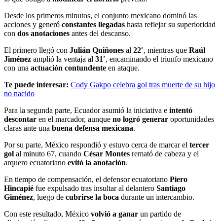
Desde los primeros minutos, el conjunto mexicano dominó las
acciones y generó
constantes llegadas
hasta reflejar su superioridad
con
dos anotaciones
antes del descanso.
El primero llegó con
Julián Quiñones
al
22′
, mientras que
Raúl
Jiménez
amplió la ventaja al
31′
, encaminando el triunfo mexicano
con una
actuación contundente
en ataque.
Te puede interesar:
Cody Gakpo celebra gol tras muerte de su hijo
no nacido
Para la segunda parte, Ecuador asumió la iniciativa e
intentó
descontar
en el marcador, aunque
no logró generar
oportunidades
claras ante una
buena defensa mexicana
.
Por su parte, México respondió y estuvo cerca de marcar el
tercer
gol
al minuto 67, cuando
César Montes
remató de cabeza y el
arquero ecuatoriano
evitó la anotación
.
En tiempo de compensación, el defensor ecuatoriano
Piero
Hincapié
fue expulsado tras insultar al delantero
Santiago
Giménez
, luego de
cubrirse la boca
durante un intercambio.
Con este resultado, México
volvió a ganar
un partido de