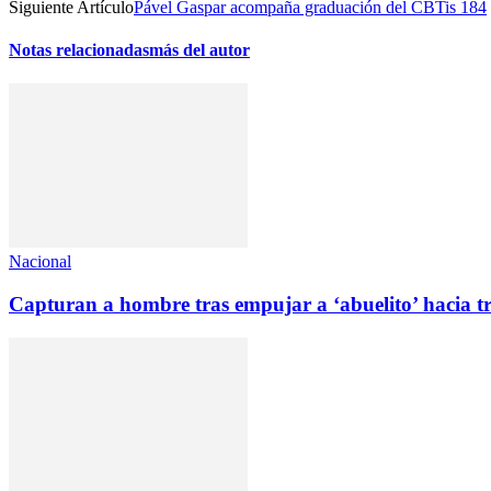
Siguiente Artículo
Pável Gaspar acompaña graduación del CBTis 184
Notas relacionadas
más del autor
Nacional
Capturan a hombre tras empujar a ‘abuelito’ hacia t