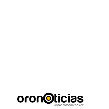
C
Escuchanos en viv
domingo, agosto 9, 2026
17.3
Puebla City