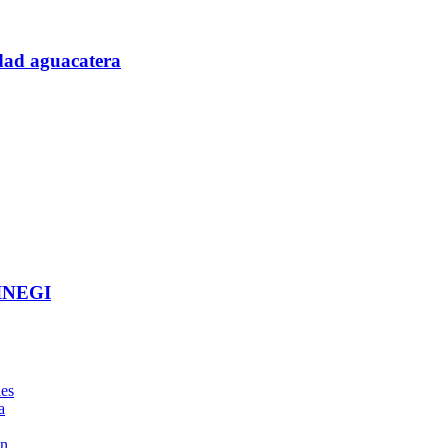
idad aguacatera
 INEGI
les
a
án