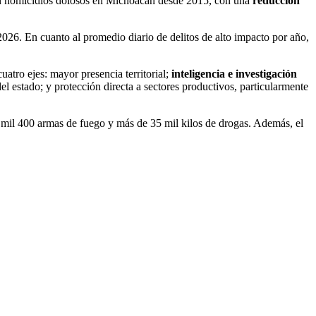
 en homicidios dolosos en Michoacán desde 2015, con una
reducción
2026. En cuanto al promedio diario de delitos de alto impacto por año,
atro ejes: mayor presencia territorial;
inteligencia e investigación
del estado; y protección directa a sectores productivos, particularmente
 mil 400 armas de fuego y más de 35 mil kilos de drogas. Además, el