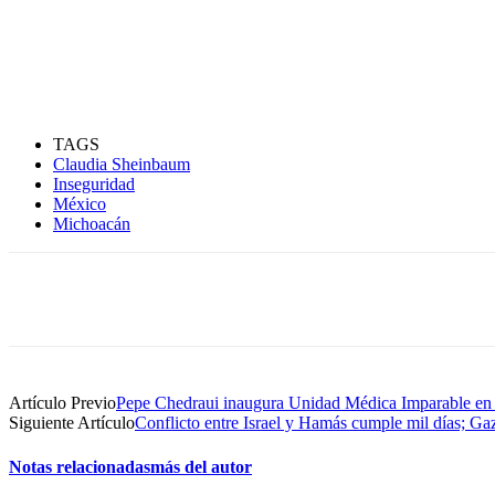
TAGS
Claudia Sheinbaum
Inseguridad
México
Michoacán
Compartir
Artículo Previo
Pepe Chedraui inaugura Unidad Médica Imparable en 
Siguiente Artículo
Conflicto entre Israel y Hamás cumple mil días; Gaz
Notas relacionadas
más del autor