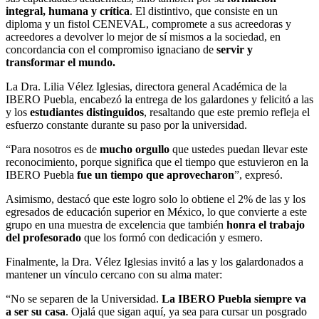
integral, humana y crítica
. El distintivo, que consiste en un
diploma y un fistol CENEVAL, compromete a sus acreedoras y
acreedores a devolver lo mejor de sí mismos a la sociedad, en
concordancia con el compromiso ignaciano de
servir y
transformar el mundo.
La Dra. Lilia Vélez Iglesias, directora general Académica de la
IBERO Puebla, encabezó la entrega de los galardones y felicitó a las
y los
estudiantes distinguidos
, resaltando que este premio refleja el
esfuerzo constante durante su paso por la universidad.
“Para nosotros es de
mucho orgullo
que ustedes puedan llevar este
reconocimiento, porque significa que el tiempo que estuvieron en la
IBERO Puebla
fue un tiempo que aprovecharon
”, expresó.
Asimismo, destacó que este logro solo lo obtiene el 2% de las y los
egresados de educación superior en México, lo que convierte a este
grupo en una muestra de excelencia que también
honra el trabajo
del profesorado
que los formó con dedicación y esmero.
Finalmente, la Dra. Vélez Iglesias invitó a las y los galardonados a
mantener un vínculo cercano con su alma mater:
“No se separen de la Universidad.
La IBERO Puebla siempre va
a ser su casa
. Ojalá que sigan aquí, ya sea para cursar un posgrado