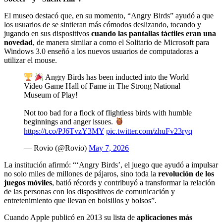
El museo destacó que, en su momento, “Angry Birds” ayudó a que
los usuarios de se sintieran más cómodos deslizando, tocando y
jugando en sus dispositivos
cuando las pantallas táctiles eran una
novedad
, de manera similar a como el Solitario de Microsoft para
Windows 3.0 enseñó a los nuevos usuarios de computadoras a
utilizar el mouse.
Angry Birds has been inducted into the World
Video Game Hall of Fame in The Strong National
Museum of Play!
Not too bad for a flock of flightless birds with humble
beginnings and anger issues.
https://t.co/PJ6TvzY3MY
pic.twitter.com/zhuFv23ryq
— Rovio (@Rovio)
May 7, 2026
La institución afirmó: “‘Angry Birds’, el juego que ayudó a impulsar
no solo miles de millones de pájaros, sino toda la
revolución de los
juegos móviles
, batió récords y contribuyó a transformar la relación
de las personas con los dispositivos de comunicación y
entretenimiento que llevan en bolsillos y bolsos”.
Cuando Apple publicó en 2013 su lista de
aplicaciones más