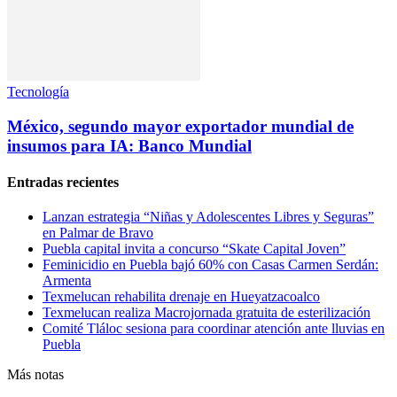
Tecnología
México, segundo mayor exportador mundial de
insumos para IA: Banco Mundial
Entradas recientes
Lanzan estrategia “Niñas y Adolescentes Libres y Seguras”
en Palmar de Bravo
Puebla capital invita a concurso “Skate Capital Joven”
Feminicidio en Puebla bajó 60% con Casas Carmen Serdán:
Armenta
Texmelucan rehabilita drenaje en Hueyatzacoalco
Texmelucan realiza Macrojornada gratuita de esterilización
Comité Tláloc sesiona para coordinar atención ante lluvias en
Puebla
Más notas