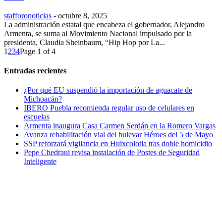
stafforonoticias
-
octubre 8, 2025
La administración estatal que encabeza el gobernador, Alejandro
Armenta, se suma al Movimiento Nacional impulsado por la
presidenta, Claudia Sheinbaum, “Hip Hop por La...
1
2
3
4
Page 1 of 4
Entradas recientes
¿Por qué EU suspendió la importación de aguacate de
Michoacán?
IBERO Puebla recomienda regular uso de celulares en
escuelas
Armenta inaugura Casa Carmen Serdán en la Romero Vargas
Avanza rehabilitación vial del bulevar Héroes del 5 de Mayo
SSP reforzará vigilancia en Huixcolotla tras doble homicidio
Pepe Chedraui revisa instalación de Postes de Seguridad
Inteligente