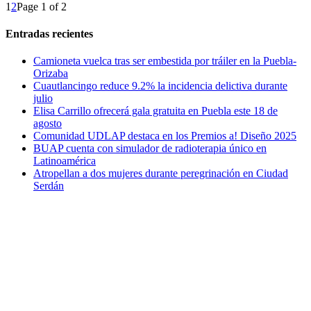
1
2
Page 1 of 2
Entradas recientes
Camioneta vuelca tras ser embestida por tráiler en la Puebla-
Orizaba
Cuautlancingo reduce 9.2% la incidencia delictiva durante
julio
Elisa Carrillo ofrecerá gala gratuita en Puebla este 18 de
agosto
Comunidad UDLAP destaca en los Premios a! Diseño 2025
BUAP cuenta con simulador de radioterapia único en
Latinoamérica
Atropellan a dos mujeres durante peregrinación en Ciudad
Serdán