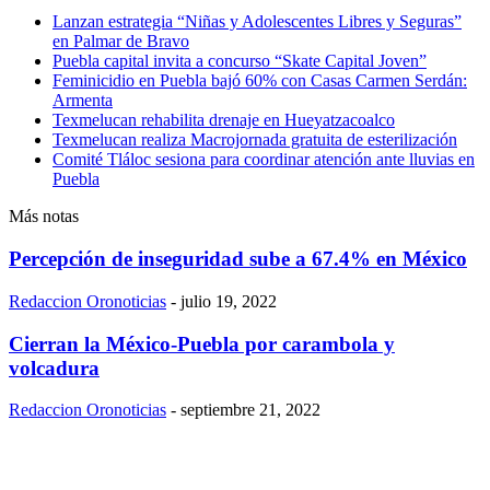
Lanzan estrategia “Niñas y Adolescentes Libres y Seguras”
en Palmar de Bravo
Puebla capital invita a concurso “Skate Capital Joven”
Feminicidio en Puebla bajó 60% con Casas Carmen Serdán:
Armenta
Texmelucan rehabilita drenaje en Hueyatzacoalco
Texmelucan realiza Macrojornada gratuita de esterilización
Comité Tláloc sesiona para coordinar atención ante lluvias en
Puebla
Más notas
Percepción de inseguridad sube a 67.4% en México
Redaccion Oronoticias
-
julio 19, 2022
Cierran la México-Puebla por carambola y
volcadura
Redaccion Oronoticias
-
septiembre 21, 2022