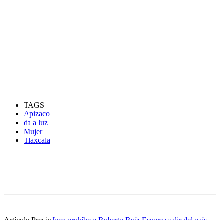
TAGS
Apizaco
da a luz
Mujer
Tlaxcala
Artículo Previo
Juez prohíbe a Roberto Ruíz Esparza salir del país