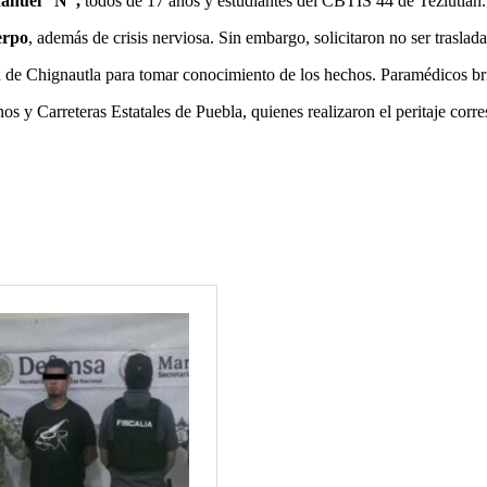
anuel “N”,
todos de 17 años y estudiantes del CBTIS 44 de Teziutlán.
erpo
, además de crisis nerviosa. Sin embargo, solicitaron no ser traslad
 de Chignautla para tomar conocimiento de los hechos. Paramédicos brin
 y Carreteras Estatales de Puebla, quienes realizaron el peritaje corre