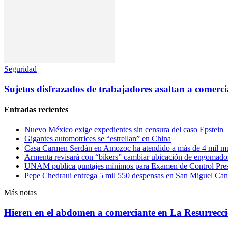
Seguridad
Sujetos disfrazados de trabajadores asaltan a comerc
Entradas recientes
Nuevo México exige expedientes sin censura del caso Epstein
Gigantes automotrices se “estrellan” en China
Casa Carmen Serdán en Amozoc ha atendido a más de 4 mil mu
Armenta revisará con “bikers” cambiar ubicación de engomado
UNAM publica puntajes mínimos para Examen de Control Pres
Pepe Chedraui entrega 5 mil 550 despensas en San Miguel Ca
Más notas
Hieren en el abdomen a comerciante en La Resurrecc