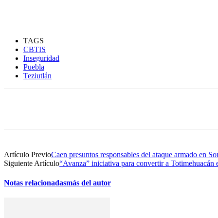
TAGS
CBTIS
Inseguridad
Puebla
Teziutlán
Compartir
Artículo Previo
Caen presuntos responsables del ataque armado en So
Siguiente Artículo
“Avanza” iniciativa para convertir a Totimehuacán 
Notas relacionadas
más del autor