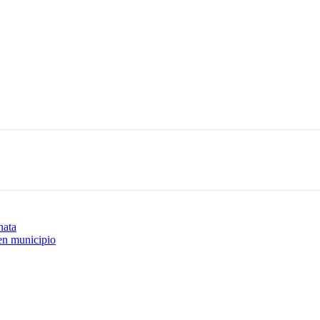
nata
en municipio