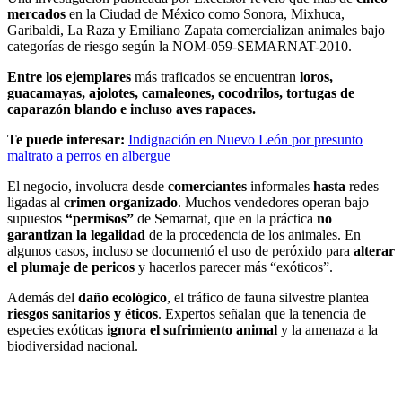
mercados
en la Ciudad de México como Sonora, Mixhuca,
Garibaldi, La Raza y Emiliano Zapata comercializan animales bajo
categorías de riesgo según la NOM-059-SEMARNAT-2010.
Entre los ejemplares
más traficados se encuentran
loros,
guacamayas, ajolotes, camaleones, cocodrilos, tortugas de
caparazón blando e incluso aves rapaces.
Te puede interesar:
Indignación en Nuevo León por presunto
maltrato a perros en albergue
El negocio, involucra desde
comerciantes
informales
hasta
redes
ligadas al
crimen organizado
. Muchos vendedores operan bajo
supuestos
“permisos”
de Semarnat, que en la práctica
no
garantizan la legalidad
de la procedencia de los animales. En
algunos casos, incluso se documentó el uso de peróxido para
alterar
el plumaje de pericos
y hacerlos parecer más “exóticos”.
Además del
daño ecológico
, el tráfico de fauna silvestre plantea
riesgos sanitarios y éticos
. Expertos señalan que la tenencia de
especies exóticas
ignora el sufrimiento animal
y la amenaza a la
biodiversidad nacional.