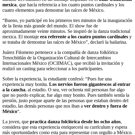
mexica
, que hacía referencia a los cuatro puntos cardinales y los
cuatro elementos para demostrar las raíces de México.
“Bueno, yo participé en los primeros tres minutos de la inauguración
de la fiesta más grande del mundo. El show fue de
aproximadamente veinte minutos. Se inspiró de la danza tradicional
mexica. El montaje
era referente a los cuatro puntos cardinales
y
se trataba de demostrar las raíces de México”, declaró la bailarina.
Juárez Filomeno pertenece a la compañía de danza folklórica
Tenochtitlán de la Organización Cultural de Intercambios
Internacionales México (OCIIMAC), que recibió la invitación y
realizó un casting para seleccionar a los participantes.
Sobre la experiencia, la estudiante confesó: “Pues fue una
experiencia muy bonita.
Los nervios fueron gigantescos al entrar
a la cancha
, al estadio. O sea, ver ochenta mil personas fue algo
que no puedo explicar, fue algo muy bonito. Pues también sentía la
presión, justo porque aparte de las personas que estaban dentro del
estadio, las demás personas que nos iban a
ver dentro y fuera de
México
“.
La joven, que
practica danza folclórica desde los ocho años
,
considera que esta experiencia enriquecerá su currículum y espera
más oportunidades como esta para representar con orgullo a México.