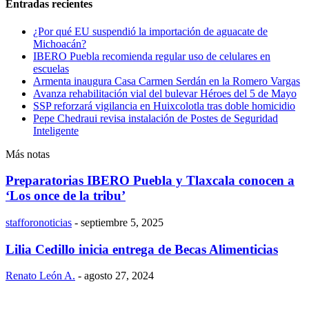
Entradas recientes
¿Por qué EU suspendió la importación de aguacate de
Michoacán?
IBERO Puebla recomienda regular uso de celulares en
escuelas
Armenta inaugura Casa Carmen Serdán en la Romero Vargas
Avanza rehabilitación vial del bulevar Héroes del 5 de Mayo
SSP reforzará vigilancia en Huixcolotla tras doble homicidio
Pepe Chedraui revisa instalación de Postes de Seguridad
Inteligente
Más notas
Preparatorias IBERO Puebla y Tlaxcala conocen a
‘Los once de la tribu’
stafforonoticias
-
septiembre 5, 2025
Lilia Cedillo inicia entrega de Becas Alimenticias
Renato León A.
-
agosto 27, 2024