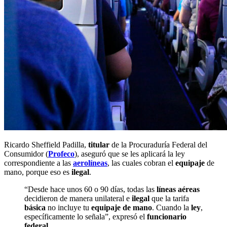
Ricardo Sheffield Padilla,
titular
de la Procuraduría Federal del
Consumidor (
Profeco
), aseguró que se les aplicará la ley
correspondiente a las
aerolíneas
, las cuales cobran el
equipaje
de
mano, porque eso es
ilegal
.
“Desde hace unos 60 o 90 días, todas las
líneas aéreas
decidieron de manera unilateral e
ilegal
que la tarifa
básica
no incluye tu
equipaje de mano
. Cuando la
ley
,
específicamente lo señala”, expresó el
funcionario
federal
.