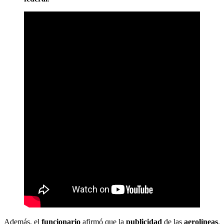
Además, el
funcionario
afirmó que la
publicidad
de las
aerolíneas
,