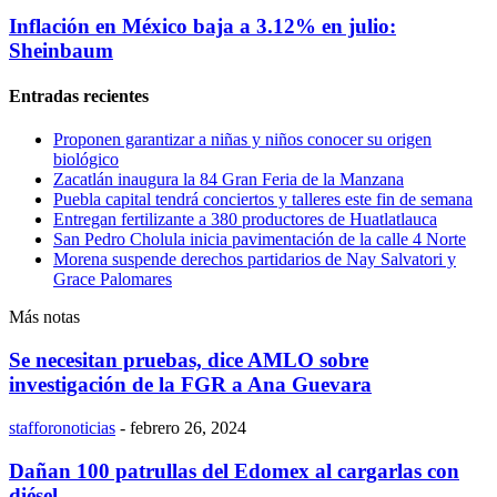
Inflación en México baja a 3.12% en julio:
Sheinbaum
Entradas recientes
Proponen garantizar a niñas y niños conocer su origen
biológico
Zacatlán inaugura la 84 Gran Feria de la Manzana
Puebla capital tendrá conciertos y talleres este fin de semana
Entregan fertilizante a 380 productores de Huatlatlauca
San Pedro Cholula inicia pavimentación de la calle 4 Norte
Morena suspende derechos partidarios de Nay Salvatori y
Grace Palomares
Más notas
Se necesitan pruebas, dice AMLO sobre
investigación de la FGR a Ana Guevara
stafforonoticias
-
febrero 26, 2024
Dañan 100 patrullas del Edomex al cargarlas con
diésel