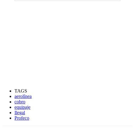
TAGS
aerolínea
cobro
equipaje
Ilegal
Profeco