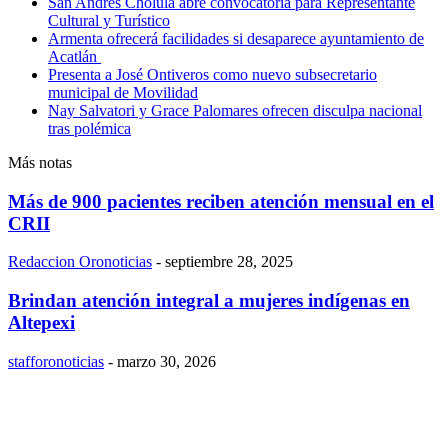
San Andrés Cholula abre convocatoria para Representante
Cultural y Turístico
Armenta ofrecerá facilidades si desaparece ayuntamiento de
Acatlán
Presenta a José Ontiveros como nuevo subsecretario
municipal de Movilidad
Nay Salvatori y Grace Palomares ofrecen disculpa nacional
tras polémica
Más notas
Más de 900 pacientes reciben atención mensual en el
CRII
Redaccion Oronoticias
-
septiembre 28, 2025
Brindan atención integral a mujeres indígenas en
Altepexi
stafforonoticias
-
marzo 30, 2026