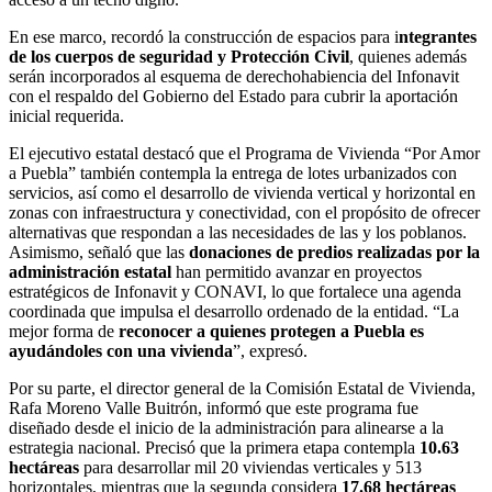
En ese marco, recordó la construcción de espacios para i
ntegrantes
de los cuerpos de seguridad y Protección Civil
, quienes además
serán incorporados al esquema de derechohabiencia del Infonavit
con el respaldo del Gobierno del Estado para cubrir la aportación
inicial requerida.
El ejecutivo estatal destacó que el Programa de Vivienda “Por Amor
a Puebla” también contempla la entrega de lotes urbanizados con
servicios, así como el desarrollo de vivienda vertical y horizontal en
zonas con infraestructura y conectividad, con el propósito de ofrecer
alternativas que respondan a las necesidades de las y los poblanos.
Asimismo, señaló que las
donaciones de predios realizadas por la
administración estatal
han permitido avanzar en proyectos
estratégicos de Infonavit y CONAVI, lo que fortalece una agenda
coordinada que impulsa el desarrollo ordenado de la entidad. “La
mejor forma de
reconocer a quienes protegen a Puebla es
ayudándoles con una vivienda
”, expresó.
Por su parte, el director general de la Comisión Estatal de Vivienda,
Rafa Moreno Valle Buitrón, informó que este programa fue
diseñado desde el inicio de la administración para alinearse a la
estrategia nacional. Precisó que la primera etapa contempla
10.63
hectáreas
para desarrollar mil 20 viviendas verticales y 513
horizontales, mientras que la segunda considera
17.68 hectáreas