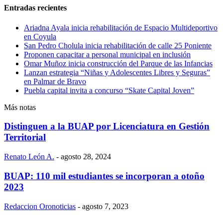
Entradas recientes
Ariadna Ayala inicia rehabilitación de Espacio Multideportivo
en Coyula
San Pedro Cholula inicia rehabilitación de calle 25 Poniente
Proponen capacitar a personal municipal en inclusión
Omar Muñoz inicia construcción del Parque de las Infancias
Lanzan estrategia “Niñas y Adolescentes Libres y Seguras”
en Palmar de Bravo
Puebla capital invita a concurso “Skate Capital Joven”
Más notas
Distinguen a la BUAP por Licenciatura en Gestión
Territorial
Renato León A.
-
agosto 28, 2024
BUAP: 110 mil estudiantes se incorporan a otoño
2023
Redaccion Oronoticias
-
agosto 7, 2023