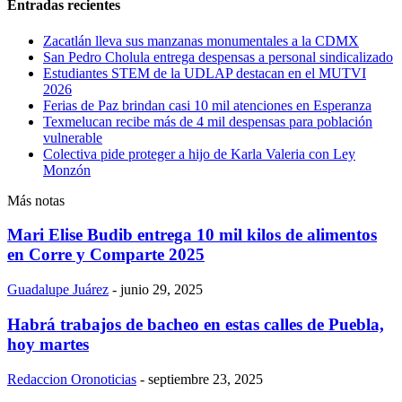
Entradas recientes
Zacatlán lleva sus manzanas monumentales a la CDMX
San Pedro Cholula entrega despensas a personal sindicalizado
Estudiantes STEM de la UDLAP destacan en el MUTVI
2026
Ferias de Paz brindan casi 10 mil atenciones en Esperanza
Texmelucan recibe más de 4 mil despensas para población
vulnerable
Colectiva pide proteger a hijo de Karla Valeria con Ley
Monzón
Más notas
Mari Elise Budib entrega 10 mil kilos de alimentos
en Corre y Comparte 2025
Guadalupe Juárez
-
junio 29, 2025
Habrá trabajos de bacheo en estas calles de Puebla,
hoy martes
Redaccion Oronoticias
-
septiembre 23, 2025