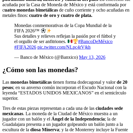
acuñada por la Casa de Moneda de México y está conformada por
c
uatro monedas bimetálicas
de cuño corriente y ocho acuñadas en
metales finos:
cuatro de oro y cuatro de plata.
Monedas conmemorativas de la Copa Mundial de la
FIFA 2026
™️
Sus detalles y relieves reflejan la pasión por el fútbol y
el orgullo de ser anfitriones.
#BancoDeMéxico
#FIFA2026
pic.twitter.com/NLpc4rVjkh
— Banco de México (@Banxico)
May 13, 2026
¿Cómo son las monedas?
Las
monedas bimetálicas
tienen forma dodecagonal y valor
de 20
pesos
; en su anverso común incorporan el Escudo Nacional con la
leyenda “ESTADOS UNIDOS MEXICANOS” en el semicírculo
superior.
Tres de estas piezas representan a cada una de las
ciudades sede
mexicanas
. La moneda de la Ciudad de México muestra a un
jugador con un balón y el
Ángel de la Independencia
; la de
Guadalajara presenta a un jugador golpeando un balón junto a la
escultura de la
diosa Minerva
; y la de Monterrey incluye la Fuente