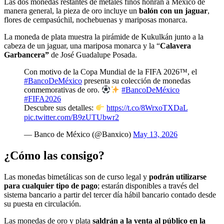
Las dos monedas restantes de metales finos honran a México de
manera general, la pieza de oro incluye un
balón con un jaguar
,
flores de cempasúchil, nochebuenas y mariposas monarca.
La moneda de plata muestra la pirámide de Kukulkán junto a la
cabeza de un jaguar, una mariposa monarca y la “
Calavera
Garbancera”
de José Guadalupe Posada.
Con motivo de la Copa Mundial de la FIFA 2026™, el
#BancoDeMéxico
presenta su colección de monedas
conmemorativas de oro.
#BancoDeMéxico
#FIFA2026
Descubre sus detalles:
https://t.co/8WrxoTXDaL
pic.twitter.com/B9zUTUbwr2
— Banco de México (@Banxico)
May 13, 2026
¿Cómo las consigo?
Las monedas bimetálicas son de curso legal y
podrán utilizarse
para cualquier tipo de pago
; estarán disponibles a través del
sistema bancario a partir del tercer día hábil bancario contado desde
su puesta en circulación.
Las monedas de oro y plata
saldrán a la venta al público en la