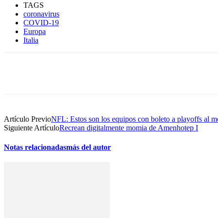
TAGS
coronavirus
COVID-19
Europa
Italia
Compartir
Artículo Previo
NFL: Estos son los equipos con boleto a playoffs al 
Siguiente Artículo
Recrean digitalmente momia de Amenhotep I
Notas relacionadas
más del autor