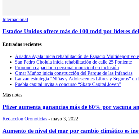
Internacional
Estados Unidos ofrece más de 100 mdd por líderes d
Entradas recientes
Ariadna Ayala inicia rehabilitación de Espacio Multideportivo 
San Pedro Cholula inicia rehabilitación de calle 25 Poniente
Proponen capacitar a personal municipal en inclusión
Omar Muñoz inicia construcción del Parque de las Infancias
Lanzan estrategia “Niñas y Adolescentes Libres y Seguras” en
Puebla capital invita a concurso “Skate Capital Joven”
Más notas
Pfizer aumenta ganancias más de 60% por vacuna an
Redaccion Oronoticias
-
mayo 3, 2022
Aumento de nivel del mar por cambio climático es in