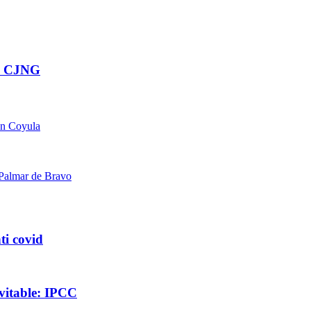
el CJNG
en Coyula
 Palmar de Bravo
ti covid
evitable: IPCC