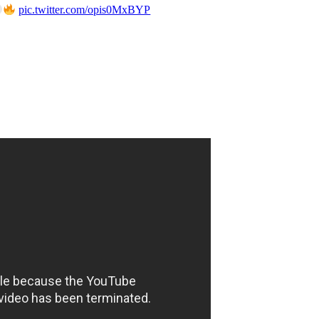
pic.twitter.com/opis0MxBYP