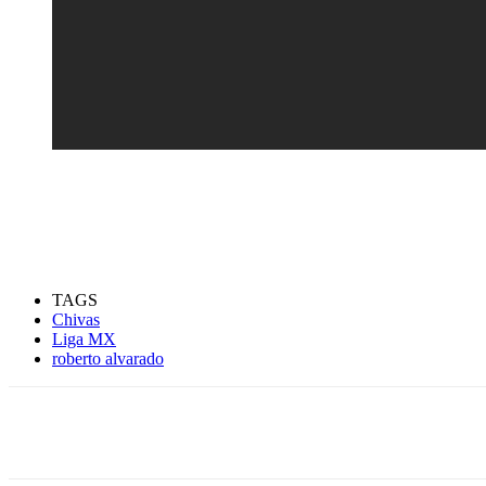
TAGS
Chivas
Liga MX
roberto alvarado
Compartir