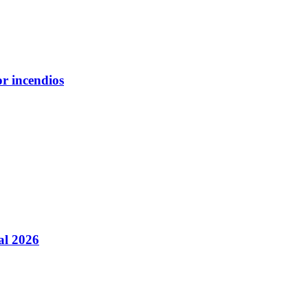
or incendios
al 2026