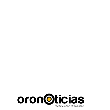
C
Escuchanos en viv
viernes, agosto 7, 2026
14.5
Puebla City