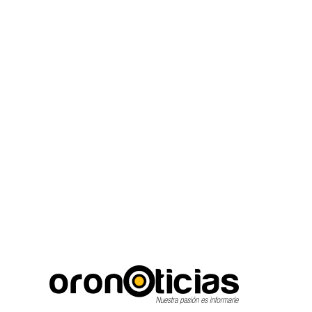
C
Escuchanos en viv
viernes, agosto 7, 2026
17.8
Puebla City