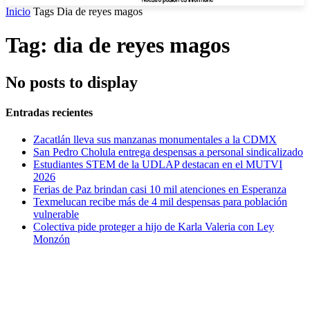
Inicio
Tags
Dia de reyes magos
Tag: dia de reyes magos
No posts to display
Entradas recientes
Zacatlán lleva sus manzanas monumentales a la CDMX
San Pedro Cholula entrega despensas a personal sindicalizado
Estudiantes STEM de la UDLAP destacan en el MUTVI
2026
Ferias de Paz brindan casi 10 mil atenciones en Esperanza
Texmelucan recibe más de 4 mil despensas para población
vulnerable
Colectiva pide proteger a hijo de Karla Valeria con Ley
Monzón