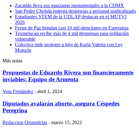
Zacatlán lleva sus manzanas monumentales a la CDMX
San Pedro Cholula entrega despensas a personal sindicalizado
Estudiantes STEM de la UDLAP destacan en el MUTVI
2026
Ferias de Paz brindan casi 10 mil atenciones en Esperanza
Texmelucan recibe más de 4 mil despensas para población
vulnerable
Colectiva pide proteger a hijo de Karla Valeria con Ley
Monzón
Más notas
Propuestas de Eduardo Rivera son financieramente
inviables: Equipo de Armenta
Vera Fernández
-
abril 1, 2024
Diputados avalarán aborto, asegura Céspedes
Peregrina
Redaccion Oronoticias
-
marzo 15, 2022