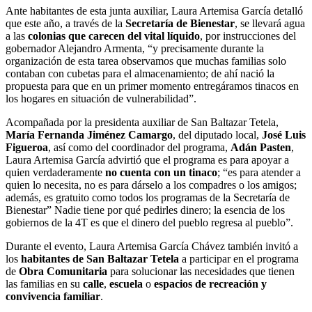
Ante habitantes de esta junta auxiliar, Laura Artemisa García detalló
que este año, a través de la
Secretaría de Bienestar
, se llevará agua
a las
colonias que carecen del vital líquido
, por instrucciones del
gobernador Alejandro Armenta, “y precisamente durante la
organización de esta tarea observamos que muchas familias solo
contaban con cubetas para el almacenamiento; de ahí nació la
propuesta para que en un primer momento entregáramos tinacos en
los hogares en situación de vulnerabilidad”.
Acompañada por la presidenta auxiliar de San Baltazar Tetela,
María Fernanda Jiménez Camargo
, del diputado local,
José Luis
Figueroa
, así como del coordinador del programa,
Adán Pasten
,
Laura Artemisa García advirtió que el programa es para apoyar a
quien verdaderamente
no cuenta con un tinaco
; “es para atender a
quien lo necesita, no es para dárselo a los compadres o los amigos;
además, es gratuito como todos los programas de la Secretaría de
Bienestar” Nadie tiene por qué pedirles dinero; la esencia de los
gobiernos de la 4T es que el dinero del pueblo regresa al pueblo”.
Durante el evento, Laura Artemisa García Chávez también invitó a
los
habitantes de San Baltazar Tetela
a participar en el programa
de
Obra Comunitaria
para solucionar las necesidades que tienen
las familias en su
calle
,
escuela
o
espacios de recreación y
convivencia familiar
.