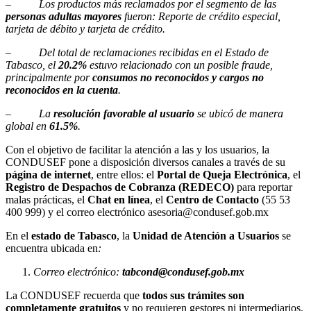
–
Los productos más reclamados por el segmento de las
personas adultas mayores
fueron: Reporte de crédito especial,
tarjeta de débito y tarjeta de crédito.
–
Del total de reclamaciones recibidas en el Estado de
Tabasco, el
20.2%
estuvo relacionado con un posible fraude,
principalmente por
consumos no reconocidos y cargos no
reconocidos en la cuenta
.
–
La
resolución favorable al usuario
se ubicó de manera
global en
61.5%
.
Con el objetivo de facilitar la atención a las y los usuarios, la
CONDUSEF pone a disposición diversos canales a través de su
página de internet
, entre ellos: el
Portal de Queja Electrónica
, el
Registro de Despachos de Cobranza (REDECO)
para reportar
malas prácticas, el
Chat en línea
, el
Centro de Contacto
(55 53
400 999) y el correo electrónico asesoria@condusef.gob.mx
En el
estado de Tabasco
, la
Unidad de Atención a Usuarios
se
encuentra ubicada en
:
Correo electrónico:
tabcond@condusef.gob.mx
La CONDUSEF recuerda que
todos sus trámites son
completamente gratuitos
y no requieren gestores ni intermediarios.