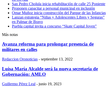
San Pedro Cholula inicia rehabilitación de calle 25 Poniente
Proponen capacitar a personal municipal en inclusión
Omar Muñoz inicia construcción del Parque de las Infancias
Lanzan estrategia “Niñas y Adolescentes Libres y Seguras”
en Palmar de Bravo
Puebla capital invita a concurso “Skate Capital Joven”
Más notas
Avanza reforma para prolongar presencia de
militares en calles
Redaccion Oronoticias
-
septiembre 13, 2022
Luisa María Alcalde será la nueva secretaria de
Gobernación: AMLO
Guillermo Pérez Leal
-
junio 19, 2023