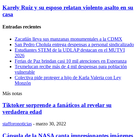
Karely Ruiz y su esposo relatan violento asalto en su
casa
Entradas recientes
Zacatlán lleva sus manzanas monumentales a la CDMX
San Pedro Cholula entrega despensas a personal sindicalizado
Estudiantes STEM de la UDLAP destacan en el MUTVI
2026
Ferias de Paz brindan casi 10 mil atenciones en Esperanza
Texmelucan recibe más de 4 mil despensas para población
vulnerable
Colectiva pide proteger a hijo de Karla Valeria con Ley
Monzón
Más notas
Tiktoker sorprende a fanáticos al revelar su
verdadera edad
stafforonoticias
-
marzo 30, 2022
Cápsula de la NASA capta impresionantes imágenes