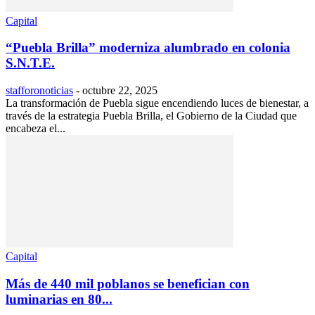
Capital
“Puebla Brilla” moderniza alumbrado en colonia
S.N.T.E.
stafforonoticias
-
octubre 22, 2025
La transformación de Puebla sigue encendiendo luces de bienestar, a
través de la estrategia Puebla Brilla, el Gobierno de la Ciudad que
encabeza el...
Capital
Más de 440 mil poblanos se benefician con
luminarias en 80...