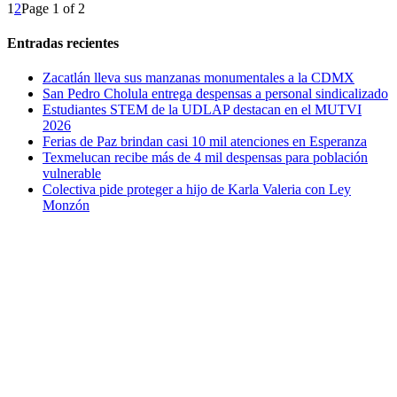
1
2
Page 1 of 2
Entradas recientes
Zacatlán lleva sus manzanas monumentales a la CDMX
San Pedro Cholula entrega despensas a personal sindicalizado
Estudiantes STEM de la UDLAP destacan en el MUTVI
2026
Ferias de Paz brindan casi 10 mil atenciones en Esperanza
Texmelucan recibe más de 4 mil despensas para población
vulnerable
Colectiva pide proteger a hijo de Karla Valeria con Ley
Monzón