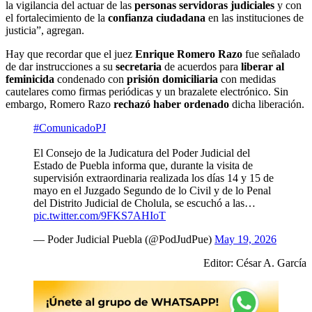
la vigilancia del actuar de las
personas servidoras judiciales
y con
el fortalecimiento de la
confianza ciudadana
en las instituciones de
justicia”, agregan.
Hay que recordar que el juez
Enrique Romero Razo
fue señalado
de dar instrucciones a su
secretaria
de acuerdos para
liberar al
feminicida
condenado con
prisión domiciliaria
con medidas
cautelares como firmas periódicas y un brazalete electrónico. Sin
embargo, Romero Razo
rechazó haber ordenado
dicha liberación.
#ComunicadoPJ
El Consejo de la Judicatura del Poder Judicial del
Estado de Puebla informa que, durante la visita de
supervisión extraordinaria realizada los días 14 y 15 de
mayo en el Juzgado Segundo de lo Civil y de lo Penal
del Distrito Judicial de Cholula, se escuchó a las…
pic.twitter.com/9FKS7AHIoT
— Poder Judicial Puebla (@PodJudPue)
May 19, 2026
Editor: César A. García