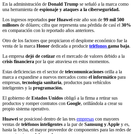
En la administración de
Donald Trump
se señaló a la marca como
una herramienta de
espionaje y ataques a la ciberseguridad.
Los ingresos reportados
por Huawei
este año son de
99 mil 500
millones
de dólares; cifra que representa una pérdida de casí el
30%
en comparación con lo reportado años anteriores.
Otro de los factores que propiciaron el desplome económico fue la
venta de la marca
Honor
dedicada a producir
teléfonos
gama baja
.
La empresa
dejó de cotizar
en el mercado de valores debido a la
crisis financiera
por la que atraviesa en estos momentos.
Estas deficiencias en el sector de
telecomunicaciones
orilla a la
marca a expandirse a nuevos mercados como
el informático
para
empresas,
tecnología sanitaria
, productos para vehículos
inteligentes y la
programación.
El gobierno de
Estados
Unidos
obligó a la firma a retirar sus
productos y romper contratos con
Google
, orillándola a crear su
propio sistema operativo.
Huawei
se posicionó dentro de las tres
empresas
con mayores
ventas de
teléfonos inteligentes
a la par de
Samsung y Apple
y es,
hasta la fecha, el mayor proveedor de componentes para las redes de