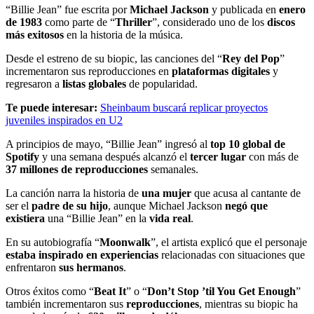
“Billie Jean” fue escrita por
Michael Jackson
y publicada en
enero
de 1983
como parte de “
Thriller
”, considerado uno de los
discos
más exitosos
en la historia de la música.
Desde el estreno de su biopic, las canciones del “
Rey del Pop
”
incrementaron sus reproducciones en
plataformas digitales
y
regresaron a
listas globales
de popularidad.
Te puede interesar:
Sheinbaum buscará replicar proyectos
juveniles inspirados en U2
A principios de mayo, “Billie Jean” ingresó al
top 10 global de
Spotify
y una semana después alcanzó el
tercer lugar
con más de
37 millones de reproducciones
semanales.
La canción narra la historia de
una mujer
que acusa al cantante de
ser el
padre de su hijo
, aunque Michael Jackson
negó que
existiera
una “Billie Jean” en la
vida real
.
En su autobiografía “
Moonwalk
”, el artista explicó que el personaje
estaba inspirado en experiencias
relacionadas con situaciones que
enfrentaron
sus hermanos
.
Otros éxitos como “
Beat It
” o “
Don’t Stop ’til You Get Enough
”
también incrementaron sus
reproducciones
, mientras su biopic ha