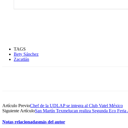
TAGS
Bety Sánchez
Zacatlán
Compartir
Artículo Previo
Chef de la UDLAP se integra al Club Vatel México
Siguiente Artículo
San Martín Texmelucan realiza Segunda Eco Feria
Notas relacionadas
más del autor