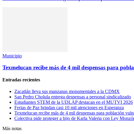
Municipio
Texmelucan recibe más de 4 mil despensas para pobla
Entradas recientes
Zacatlán lleva sus manzanas monumentales a la CDMX
San Pedro Cholula entrega despensas a personal sindicalizado
Estudiantes STEM de la UDLAP destacan en el MUTVI 2026
Ferias de Paz brindan casi 10 mil atenciones en Esperanza
Texmelucan recibe más de 4 mil despensas para población vuln
Colectiva pide proteger a hijo de Karla Valeria con Ley Monzó
Más notas