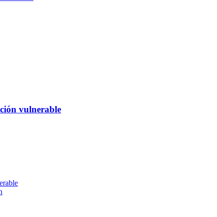
ción vulnerable
erable
n