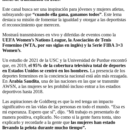
Este canal busca ser una inspiración para jóvenes y mujeres atletas,
subrayando que
“cuando ella gana, ganamos todos”
. Este lema
destaca su misión de fomentar la igualdad y otorgar a las deportistas
el reconocimiento que merecen.
Mostrará transmisiones en vivo y diferidas de eventos como la
UEFA Women’s Nations League, la Asociación de Tenis
Femenino (WTA, por sus siglas en inglés) y la Serie FIBA 3×3
Women’s
.
Un estudio de 2021 de la USC y la Universidad de Purdue encontró
que, en 2019,
el 95% de la cobertura televisiva total de deportes
en Estados Unidos se centró en los hombres.
La presencia de los
deportes femeninos en la conciencia nacional está aún más rezagada.
En
Arabia Saudita
, una de las naciones en las que se transmite
AWSN, a las mujeres se les prohibió incluso entrar a los estadios
deportivos hasta 2018.
Las aspiraciones de Goldberg es que la red tenga un impacto
significativo en las vidas de las personas en todo el mundo. “Esa es
mi esperanza. Espero que sí”, dijo. “Mi trabajo es presentarlo de
manera positiva, explicarlo. No como si la gente fuera tonta, sino
explicarlo y recordarle a la gente que
las mujeres han estado
llevando la pelota durante mucho tiempo”.