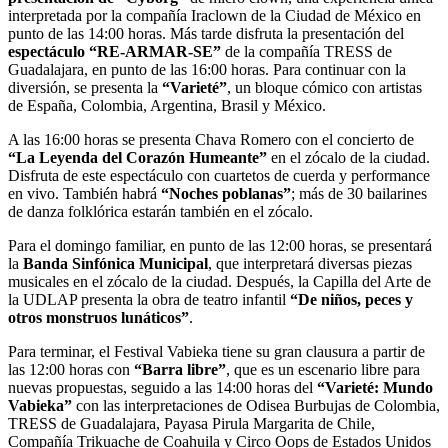
interpretada por la compañía Iraclown de la Ciudad de México en
punto de las 14:00 horas. Más tarde disfruta la presentación del
espectáculo “RE-ARMAR-SE”
de la compañía TRESS de
Guadalajara, en punto de las 16:00 horas. Para continuar con la
diversión, se presenta la
“Varieté”
, un bloque cómico con artistas
de España, Colombia, Argentina, Brasil y México.
A las 16:00 horas se presenta Chava Romero con el concierto de
“La Leyenda del Corazón Humeante”
en el zócalo de la ciudad.
Disfruta de este espectáculo con cuartetos de cuerda y performance
en vivo. También habrá
“Noches poblanas”
; más de 30 bailarines
de danza folklórica estarán también en el zócalo.
Para el domingo familiar, en punto de las 12:00 horas, se presentará
la
Banda Sinfónica Municipal
, que interpretará diversas piezas
musicales en el zócalo de la ciudad. Después, la Capilla del Arte de
la UDLAP presenta la obra de teatro infantil
“De niños, peces y
otros monstruos lunáticos”
.
Para terminar, el Festival Vabieka tiene su gran clausura a partir de
las 12:00 horas con
“Barra libre”
, que es un escenario libre para
nuevas propuestas, seguido a las 14:00 horas del
“Varieté: Mundo
Vabieka”
con las interpretaciones de Odisea Burbujas de Colombia,
TRESS de Guadalajara, Payasa Pirula Margarita de Chile,
Compañía Trikuache de Coahuila y Circo Oops de Estados Unidos