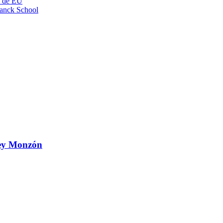
o de EU
anck School
 Ley Monzón