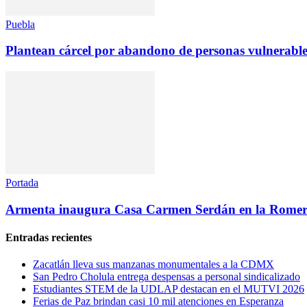
Puebla
Plantean cárcel por abandono de personas vulnerable
Portada
Armenta inaugura Casa Carmen Serdán en la Romer
Entradas recientes
Zacatlán lleva sus manzanas monumentales a la CDMX
San Pedro Cholula entrega despensas a personal sindicalizado
Estudiantes STEM de la UDLAP destacan en el MUTVI 2026
Ferias de Paz brindan casi 10 mil atenciones en Esperanza