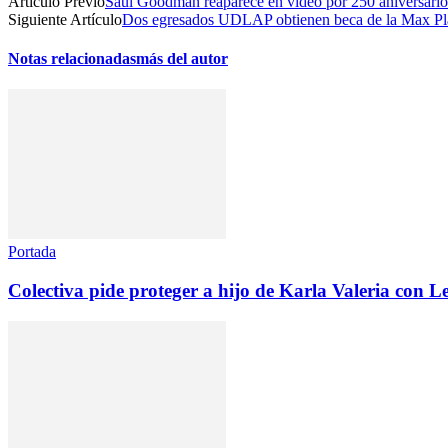
Artículo Previo
Saul Goodman reaparece en video por 250 aniversari
Siguiente Artículo
Dos egresados UDLAP obtienen beca de la Max Pl
Notas relacionadas
más del autor
Portada
Colectiva pide proteger a hijo de Karla Valeria con