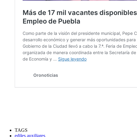
TAGS
ediles auxiliares